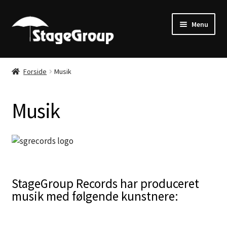
Spring
Spring
Menu
til
til
navigation
indhold
Musik
Forside
Musik
Profil
Musik
Kontakt
Vilkår
StageGroup Records har produceret
musik med følgende kunstnere: