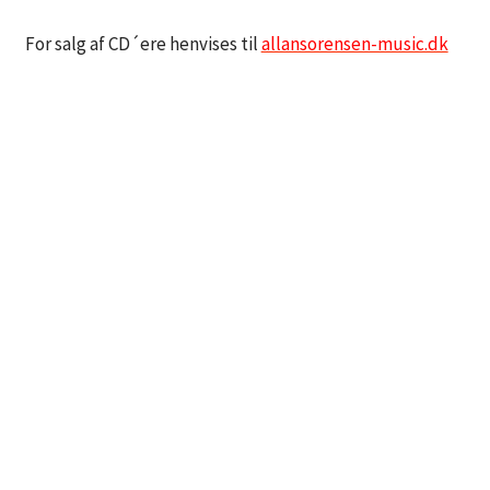
For salg af CD´ere henvises til
allansorensen-music.dk