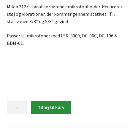
Milab 3127 stødabsorberende mikrofonholder. Reducerer
støj og vibrationer, der kommer gennem stativet. Til
stativ med 3/8″ og 5/8″ gevind
Passer til mikrofoner med LSR-3000, DC-96C, DC-196 &
BDM-01.
Milab
Tilføj til kurv
3227
mikrofonholder
antal