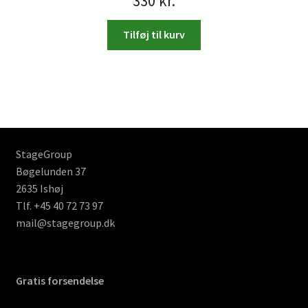
330
kr.
Tilføj til kurv
StageGroup
Bøgelunden 37
2635 Ishøj
Tlf. +45 40 72 73 97
mail@stagegroup.dk
Gratis forsendelse