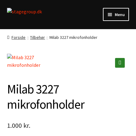
Spring
Spring
Menu
til
til
navigation
indhold
Musik
Forside
Tilbehør
Milab 3227 mikrofonholder
Profil
Kontakt
🔍
Vilkår
Milab 3227
mikrofonholder
1.000
kr.