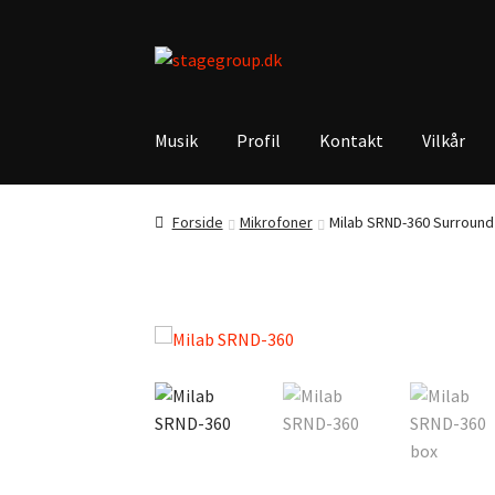
Spring
Spring
til
til
navigation
indhold
Musik
Profil
Kontakt
Vilkår
Forside
Mikrofoner
Milab SRND-360 Surround