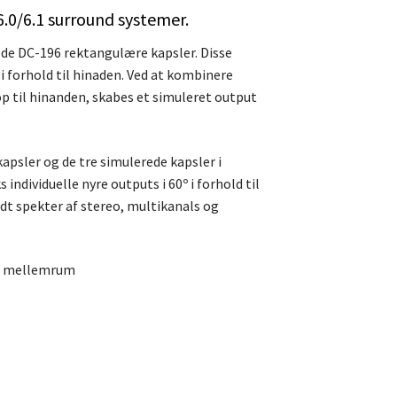
 6.0/6.1 surround systemer.
de DC-196 rektangulære kapsler. Disse
i forhold til hinaden. Ved at kombinere
op til hinanden, skabes et simuleret output
apsler og de tre simulerede kapsler i
 individuelle nyre outputs i 60º i forhold til
edt spekter af stereo, multikanals og
0° mellemrum