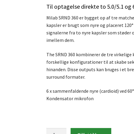
Til optagelse direkte to 5.0/5.1 og
Milab SRND 360 er bygget op af tre matche
kapsler er brugt som nyre og placeret 120° 
signalerne fra to nyre kapsler som støder 
imellem dem.
The SRND 360 kombinerer de tre virkelige k
forskellige konfigurationer til at skabe seks
hinanden. Disse outputs kan bruges i et br
surround formater.
6 x sammenfaldende nyre (cardioid) ved 6
Kondensator mikrofon
Milab