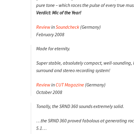
pure tone – which races the pulse of every true mus
Verdict: Mic of the Year!
Review
in
Soundcheck
(Germany)
February 2008
Made for eternity.
Super stable, absolutely compact, well-sounding,
surround and stereo recording system!
Review
in
CUT Magazine
(Germany)
October 2008
Tonally, the SRND 360 sounds extremely solid.
…the SRND 360 proved fabolous at generating roc
5.1…