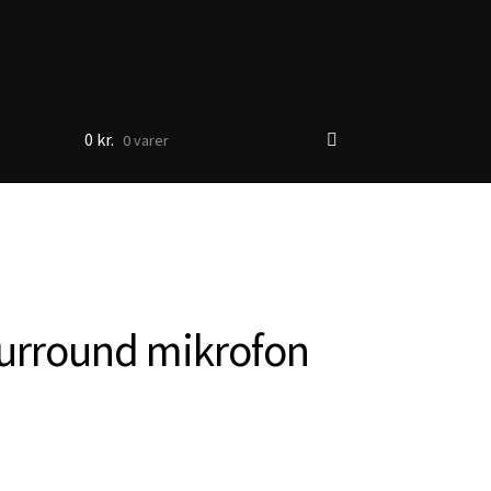
0
kr.
0 varer
urround mikrofon