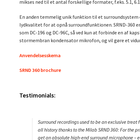
mikses ned til et antal forskellige formater, f.eks. 5.1, 6.1 
En anden temmelig unik funktion til et surroundsystem e
lydkvalitet for at opnå surroundfunktionen. SRND-360 e
som DC-196 og DC-96C, så ved kun at forbinde en af kaps
stormembran kondensator mikrofon, og vil gøre et vidund
Anvendelsesskema
SRND 360 brochure
Testimonials:
Surround recordings used to be an exclusive treat fo
all history thanks to the Milab SRND 360: For the 
get an absolute high-end surround microphone – e