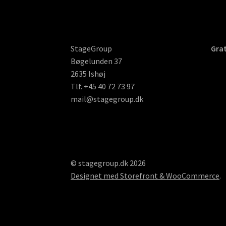
StageGroup
Grat
Bøgelunden 37
2635 Ishøj
Tlf. +45 40 72 73 97
mail@stagegroup.dk
© stagegroup.dk 2026
Designet med Storefront & WooCommerce
.