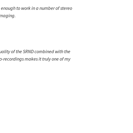
e enough to work in a number of stereo
imaging.
 quality of the SRND combined with the
eo-recordings makes it truly one of my