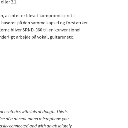
eller 2.1.
r, at intet er blevet kompromitteret i
r baseret på den samme kapsel og forstærker
lerne bliver SRND-360 til en konventionel
erligt arbejde på vokal, guitarer etc.
r esoterics with lots of dough. This is
price of a decent mono microphone you
asily connected and with an absolutely