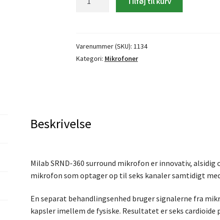
Tilføj til kurv
SRND-
360
Surround
mikrofon
Varenummer (SKU):
1134
antal
Kategori:
Mikrofoner
Beskrivelse
Milab SRND-360 surround mikrofon er innovativ, alsidig
mikrofon som optager op til seks kanaler samtidigt med
En separat behandlingsenhed bruger signalerne fra mikrof
kapsler imellem de fysiske. Resultatet er seks cardioide