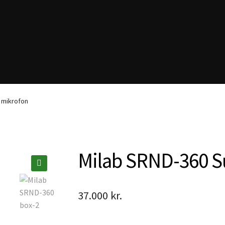
 mikrofon
Milab SRND-360 S
🔍
37.000
kr.