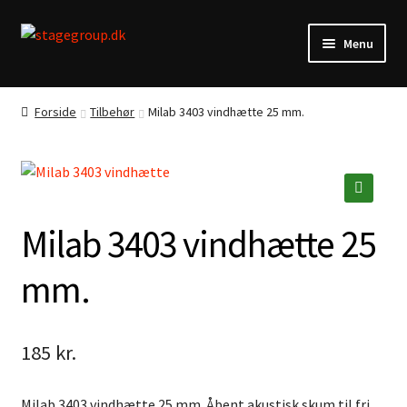
Spring
Spring
Menu
til
til
navigation
indhold
Musik
Forside
Tilbehør
Milab 3403 vindhætte 25 mm.
Profil
Kontakt
🔍
Milab 3403 vindhætte 25
Vilkår
mm.
185
kr.
Milab 3403 vindhætte 25 mm. Åbent akustisk skum til fri