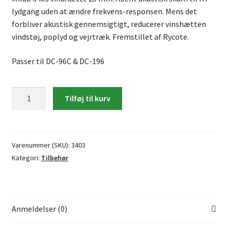
lydgang uden at ændre frekvens-responsen. Mens det
forbliver akustisk gennemsigtigt, reducerer vinshætten
vindstøj, poplyd og vejrtræk. Fremstillet af Rycote.
Passer til DC-96C & DC-196
Milab
Tilføj til kurv
3403
vindhætte
25
mm.
Varenummer (SKU):
3403
antal
Kategori:
Tilbehør
Anmeldelser (0)